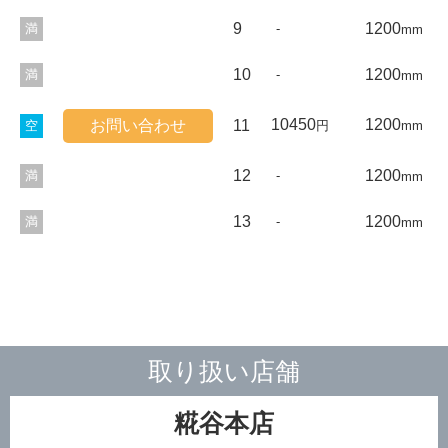
9
1200
満
-
mm
10
1200
満
-
mm
10450
1200
11
空
円
mm
12
1200
満
-
mm
13
1200
満
-
mm
取り扱い店舗
糀谷本店