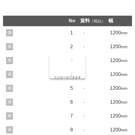
No
賃料
幅
（税込）
1
1200
満
-
mm
2
1200
満
-
mm
3
1200
満
-
mm
4
1200
満
-
mm
スクロールできます
5
1200
満
-
mm
6
1200
満
-
mm
7
1200
満
-
mm
8
1200
満
-
mm