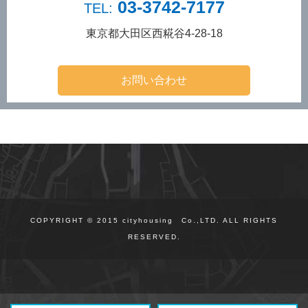
03-3742-7177
TEL:
東京都大田区西糀谷4-28-18
COPYRIGHT © 2015 cityhousing Co.,LTD. ALL RIGHTS
RESERVED.