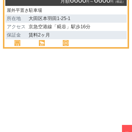
6600
6600
月額
円 〜
円（税込）
屋外平置き駐車場
所在地
大田区本羽田1-25-1
アクセス
京急空港線「糀谷」駅歩16分
保証金
賃料2ヶ月