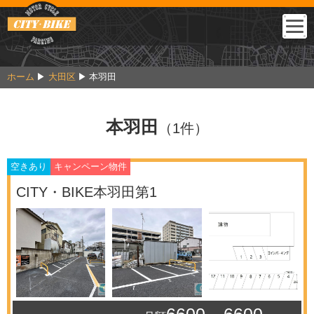
ホーム
大田区
本羽田
本羽田
（1件）
空きあり
キャンペーン物件
CITY・BIKE本羽田第1