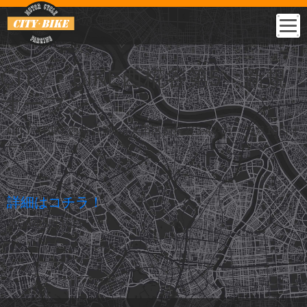
CITY・BIKE西糀谷第5 新規
オープン
CITY・BIKE西糀谷第5（大田区西糀谷3-42-3） 5月16日オ
ープン。
詳細はコチラ！
2026年5月16日